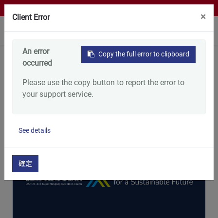
虚拟展览馆
×
Client Error
0
An error
Copy the full error to clipboard
首页
支持服务
最新消息
TMTS 2024
occurred
TMTS 2024
Please use the copy button to report the error to
your support service.
2024/03/27
See details
確定